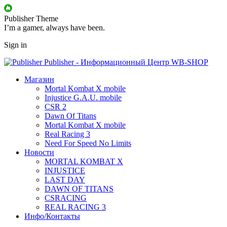
Publisher Theme
I’m a gamer, always have been.
Sign in
Publisher - Информационный Центр WB-SHOP
Магазин
Mortal Kombat X mobile
Injustice G.A.U. mobile
CSR 2
Dawn Of Titans
Mortal Kombat X mobile
Real Racing 3
Need For Speed No Limits
Новости
MORTAL KOMBAT X
INJUSTICE
LAST DAY
DAWN OF TITANS
CSRACING
REAL RACING 3
Инфо/Контакты