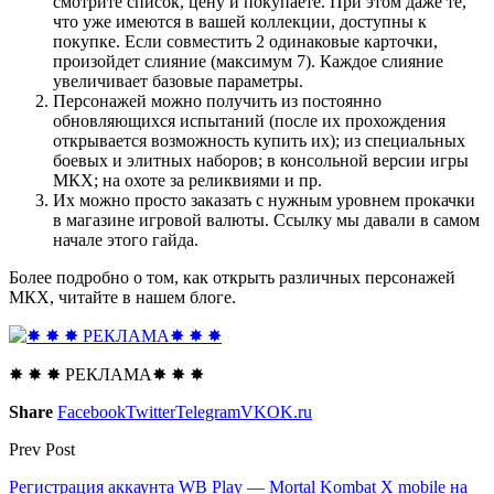
смотрите список, цену и покупаете. При этом даже те,
что уже имеются в вашей коллекции, доступны к
покупке. Если совместить 2 одинаковые карточки,
произойдет слияние (максимум 7). Каждое слияние
увеличивает базовые параметры.
Персонажей можно получить из постоянно
обновляющихся испытаний (после их прохождения
открывается возможность купить их); из специальных
боевых и элитных наборов; в консольной версии игры
МКХ; на охоте за реликвиями и пр.
Их можно просто заказать с нужным уровнем прокачки
в магазине игровой валюты. Ссылку мы давали в самом
начале этого гайда.
Более подробно о том, как открыть различных персонажей
МКХ, читайте в нашем блоге.
✸ ✸ ✸ РЕКЛАМА✸ ✸ ✸
Share
Facebook
Twitter
Telegram
VK
OK.ru
Prev Post
Регистрация аккаунта WB Play — Mortal Kombat X mobile на