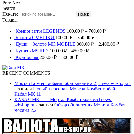
Prev
Next
Search
Искать:
Поиск
Товары
Компоненты LEGENDS
100.00
₽
–
700.00
₽
Билеты СМЕШКИ
100.00
₽
–
350.00
₽
Души + Золото MK MOBILE
300.00
₽
–
2,400.00
₽
Купить M$ RR3
100.00
₽
–
450.00
₽
Кристаллы
200.00
₽
–
500.00
₽
RECENT COMMENTS
Мортал Комбат мобайл: обновление 2.2 | news-wbshop.ru
к записи
Новый персонаж Мортал Комбат мобайл –
Кабал МК 11
КАБАЛ МК 11 в Мортал Комбат мобайл | news-
wbshop.ru
к записи
Обзор обновления Мортал Комбат
мобайл 2.2