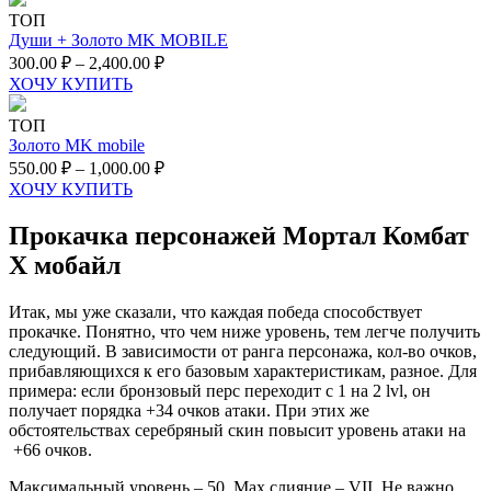
ТОП
Души + Золото MK MOBILE
300.00
₽
–
2,400.00
₽
ХОЧУ КУПИТЬ
ТОП
Золото MK mobile
550.00
₽
–
1,000.00
₽
ХОЧУ КУПИТЬ
Прокачка персонажей Мортал Комбат
Х мобайл
Итак, мы уже сказали, что каждая победа способствует
прокачке. Понятно, что чем ниже уровень, тем легче получить
следующий. В зависимости от ранга персонажа, кол-во очков,
прибавляющихся к его базовым характеристикам, разное. Для
примера: если бронзовый перс переходит с 1 на 2 lvl, он
получает порядка +34 очков атаки. При этих же
обстоятельствах серебряный скин повысит уровень атаки на
+66 очков.
Максимальный уровень – 50. Max слияние – VII. Не важно,