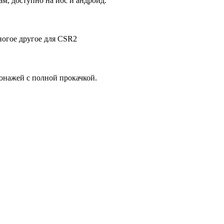
ам, доступно на иос и андроид.
ногое другое для CSR2
сонажей с полной прокачкой.