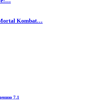
le:…
Mortal Kombat…
ению 7.1