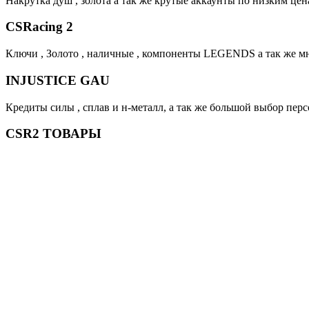
Накрутка душ , золота а так же крутые аккаунты по низким цен
CSRacing 2
Ключи , Золото , наличные , компоненты LEGENDS а так же м
INJUSTICE GAU
Кредиты силы , сплав и н-металл, а так же большой выбор пер
CSR2 ТОВАРЫ