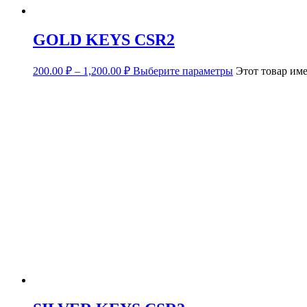
GOLD KEYS CSR2
200.00
₽
–
1,200.00
₽
Выберите параметры
Этот товар им