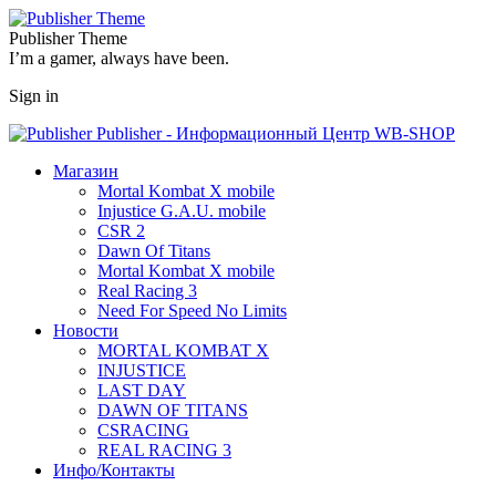
Publisher Theme
I’m a gamer, always have been.
Sign in
Publisher - Информационный Центр WB-SHOP
Магазин
Mortal Kombat X mobile
Injustice G.A.U. mobile
CSR 2
Dawn Of Titans
Mortal Kombat X mobile
Real Racing 3
Need For Speed No Limits
Новости
MORTAL KOMBAT X
INJUSTICE
LAST DAY
DAWN OF TITANS
CSRACING
REAL RACING 3
Инфо/Контакты