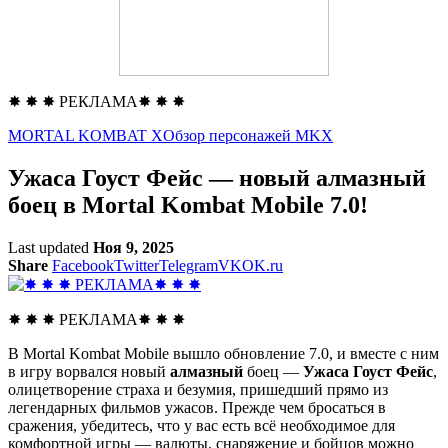
✸ ✸ ✸ РЕКЛАМА✸ ✸ ✸
MORTAL KOMBAT X
Обзор персонажей MKX
Ужаса Гоуст Фейс — новый алмазный
боец в Mortal Kombat Mobile 7.0!
Last updated
Ноя 9, 2025
Share
Facebook
Twitter
Telegram
VK
OK.ru
✸ ✸ ✸ РЕКЛАМА✸ ✸ ✸
В Mortal Kombat Mobile вышло обновление 7.0, и вместе с ним
в игру ворвался новый
алмазный
боец —
Ужаса Гоуст Фейс
,
олицетворение страха и безумия, пришедший прямо из
легендарных фильмов ужасов. Прежде чем бросаться в
сражения, убедитесь, что у вас есть всё необходимое для
комфортной игры — валюты, снаряжение и бойцов можно