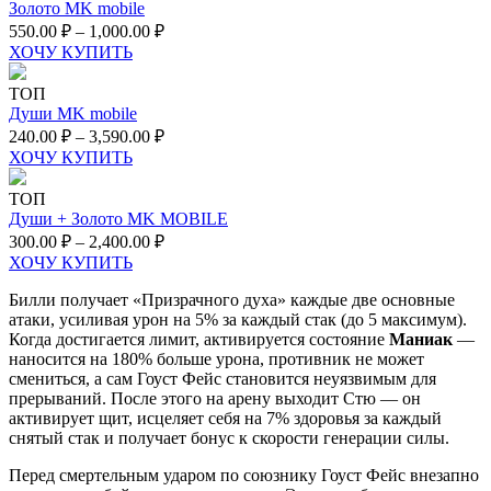
Золото MK mobile
550.00
₽
–
1,000.00
₽
ХОЧУ КУПИТЬ
ТОП
Души MK mobile
240.00
₽
–
3,590.00
₽
ХОЧУ КУПИТЬ
ТОП
Души + Золото MK MOBILE
300.00
₽
–
2,400.00
₽
ХОЧУ КУПИТЬ
Билли получает «Призрачного духа» каждые две основные
атаки, усиливая урон на 5% за каждый стак (до 5 максимум).
Когда достигается лимит, активируется состояние
Маниак
—
наносится на 180% больше урона, противник не может
смениться, а сам Гоуст Фейс становится неуязвимым для
прерываний. После этого на арену выходит Стю — он
активирует щит, исцеляет себя на 7% здоровья за каждый
снятый стак и получает бонус к скорости генерации силы.
Перед смертельным ударом по союзнику Гоуст Фейс внезапно