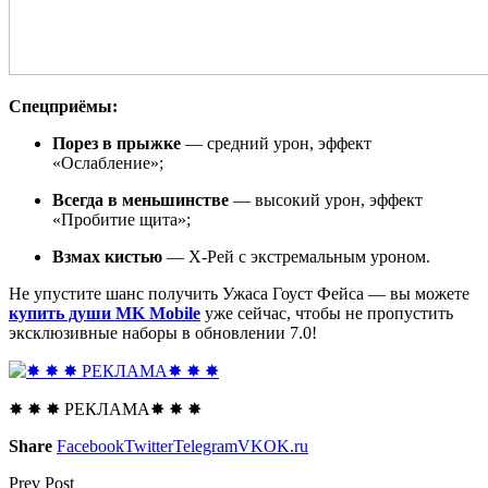
Спецприёмы:
Порез в прыжке
— средний урон, эффект
«Ослабление»;
Всегда в меньшинстве
— высокий урон, эффект
«Пробитие щита»;
Взмах кистью
— Х-Рей с экстремальным уроном.
Не упустите шанс получить Ужаса Гоуст Фейса — вы можете
купить души MK Mobile
уже сейчас, чтобы не пропустить
эксклюзивные наборы в обновлении 7.0!
✸ ✸ ✸ РЕКЛАМА✸ ✸ ✸
Share
Facebook
Twitter
Telegram
VK
OK.ru
Prev Post