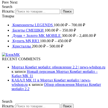
Prev
Next
Search
Искать:
Поиск
Товары
Компоненты LEGENDS
100.00
₽
–
700.00
₽
Билеты СМЕШКИ
100.00
₽
–
350.00
₽
Души + Золото MK MOBILE
300.00
₽
–
2,400.00
₽
Купить M$ RR3
100.00
₽
–
450.00
₽
Кристаллы
200.00
₽
–
500.00
₽
RECENT COMMENTS
Мортал Комбат мобайл: обновление 2.2 | news-wbshop.ru
к записи
Новый персонаж Мортал Комбат мобайл –
Кабал МК 11
КАБАЛ МК 11 в Мортал Комбат мобайл | news-
wbshop.ru
к записи
Обзор обновления Мортал Комбат
мобайл 2.2
Search
Искать:
Поиск