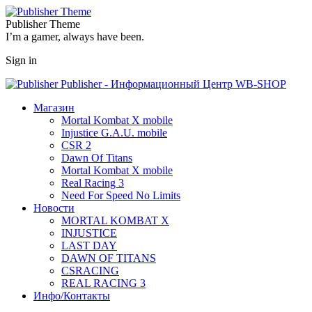
Publisher Theme
I’m a gamer, always have been.
Sign in
Publisher - Информационный Центр WB-SHOP
Магазин
Mortal Kombat X mobile
Injustice G.A.U. mobile
CSR 2
Dawn Of Titans
Mortal Kombat X mobile
Real Racing 3
Need For Speed No Limits
Новости
MORTAL KOMBAT X
INJUSTICE
LAST DAY
DAWN OF TITANS
CSRACING
REAL RACING 3
Инфо/Контакты