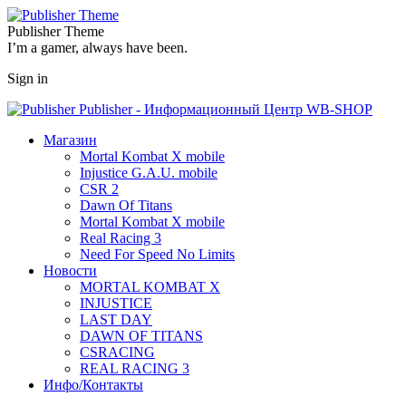
Publisher Theme
I’m a gamer, always have been.
Sign in
Publisher - Информационный Центр WB-SHOP
Магазин
Mortal Kombat X mobile
Injustice G.A.U. mobile
CSR 2
Dawn Of Titans
Mortal Kombat X mobile
Real Racing 3
Need For Speed No Limits
Новости
MORTAL KOMBAT X
INJUSTICE
LAST DAY
DAWN OF TITANS
CSRACING
REAL RACING 3
Инфо/Контакты