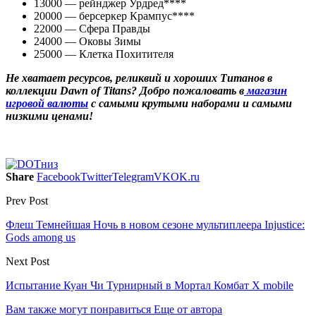
13000 — рейнджер Урдред****
20000 — берсеркер Крампус****
22000 — Сфера Правды
24000 — Оковы Зимы
25000 — Клетка Похитителя
Не хватает ресурсов, реликвий и хороших Титанов в
коллекции
Dawn
of
Titans? Добро пожаловать в
магазин
игровой валюты
с самыми крутыми наборами и самыми
низкими ценами!
Share
Facebook
Twitter
Telegram
VK
OK.ru
Prev Post
Флеш Темнейшая Ночь в новом сезоне мультиплеера Injustice:
Gods among us
Next Post
Испытание Куан Чи Турнирный в Мортал Комбат Х mobile
Вам также могут понравиться
Еще от автора