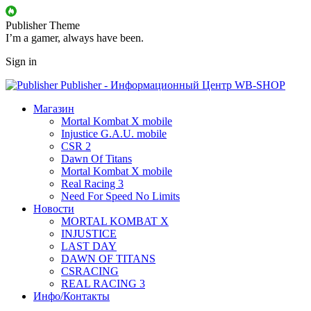
Publisher Theme
I’m a gamer, always have been.
Sign in
Publisher - Информационный Центр WB-SHOP
Магазин
Mortal Kombat X mobile
Injustice G.A.U. mobile
CSR 2
Dawn Of Titans
Mortal Kombat X mobile
Real Racing 3
Need For Speed No Limits
Новости
MORTAL KOMBAT X
INJUSTICE
LAST DAY
DAWN OF TITANS
CSRACING
REAL RACING 3
Инфо/Контакты