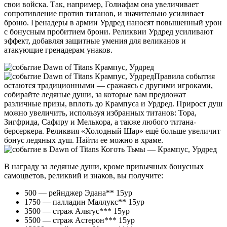
свои войска. Так, например, Голиафам она увеличивает
сопротивление против титанов, и значительно усиливает
броню. Гренадеры в армии Урдред наносят повышенный урон
с бонусным пробитием брони. Реликвии Урдред усиливают
эффект, добавляя защитные умения для великанов и
атакующие гренадерам унаков.
Правила события
остаются традиционными — сражаясь с другими игроками,
собирайте ледяные души, за которые вам предложат
различные призы, вплоть до Крампуса и Урдред. Прирост душ
можно увеличить, используя избранных титанов: Тора,
Зигфрида, Сафиру и Мелькора, а также любого титана-
берсеркера. Реликвия «Холодный Шар» ещё больше увеличит
бонус ледяных душ. Найти ее можно в храме.
В награду за ледяные души, кроме привычных бонусных
самоцветов, реликвий и знаков, вы получите:
500 — рейнджер Эдана** 15ур
1750 — палладин Маллукс** 15ур
3500 — страж Альтус*** 15ур
5500 — страж Астерон*** 15ур