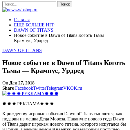
Главная
ЕЩЕ БОЛЬШЕ ИГР
DAWN OF TITANS
Новое событие в Dawn of Titans Коготь Тьмы —
Крампус, Урдред
DAWN OF TITANS
Новое событие в Dawn of Titans Коготь
Тьмы — Крампус, Урдред
On
Дек 27, 2018
Share
Facebook
Twitter
Telegram
VK
OK.ru
✸ ✸ ✸ РЕКЛАМА✸ ✸ ✸
К рождеству игровые события Dawn of Titans сыплются, как
подарки из мешка Деда Мороза. Накануне нового года Dawn
of Titans дарит игрокам нового титана, которого испугался бы
и Гринч. Ледяной демон
Крампус
, ковыляющей поступью