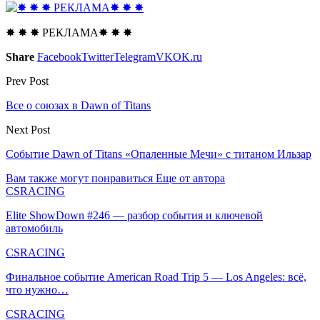
✸ ✸ ✸ РЕКЛАМА✸ ✸ ✸
Share
Facebook
Twitter
Telegram
VK
OK.ru
Prev Post
Все о союзах в Dawn of Titans
Next Post
Событие Dawn of Titans «Опаленные Мечи» с титаном Ильзар
Вам также могут понравиться
Еще от автора
CSRACING
Elite ShowDown #246 — разбор события и ключевой
автомобиль
CSRACING
Финальное событие American Road Trip 5 — Los Angeles: всё,
что нужно…
CSRACING