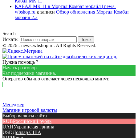
Кабал МК 11
КАБАЛ МК 11 в Мортал Комбат мобайл | news-
wbshop.ru
к записи
Обзор обновления Мортал Комбат
мобайл 2.2
Search
Искать:
Поиск
© 2026 - news-wbshop.ru. All Rights Reserved.
Нужна помощь ?
Начать разговор
Чат поддержки магазина.
Оператор обычно отвечает через несколько минут.
Менеджер
Магазин игровой валюты
Выбор валюты сайта
RUB
Российский рубль
UAH
Украинская гривна
USD
Доллар США
EUR
Евро