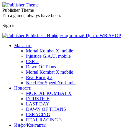
Publisher Theme
I’m a gamer, always have been.
Sign in
Publisher - Информационный Центр WB-SHOP
Магазин
Mortal Kombat X mobile
Injustice G.A.U. mobile
CSR 2
Dawn Of Titans
Mortal Kombat X mobile
Real Racing 3
Need For Speed No Limits
Новости
MORTAL KOMBAT X
INJUSTICE
LAST DAY
DAWN OF TITANS
CSRACING
REAL RACING 3
Инфо/Контакты