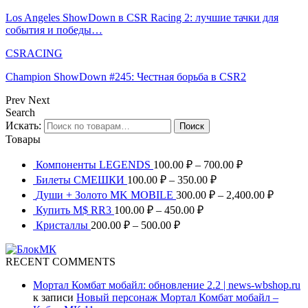
Los Angeles ShowDown в CSR Racing 2: лучшие тачки для
события и победы…
CSRACING
Champion ShowDown #245: Честная борьба в CSR2
Prev
Next
Search
Искать:
Поиск
Товары
Компоненты LEGENDS
100.00
₽
–
700.00
₽
Билеты СМЕШКИ
100.00
₽
–
350.00
₽
Души + Золото MK MOBILE
300.00
₽
–
2,400.00
₽
Купить M$ RR3
100.00
₽
–
450.00
₽
Кристаллы
200.00
₽
–
500.00
₽
RECENT COMMENTS
Мортал Комбат мобайл: обновление 2.2 | news-wbshop.ru
к записи
Новый персонаж Мортал Комбат мобайл –