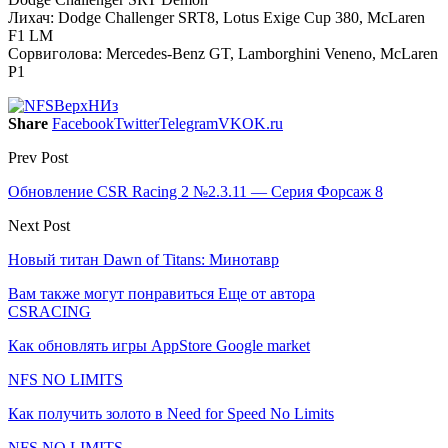
Лихач: Dodge Challenger SRT8, Lotus Exige Cup 380, McLaren
F1 LM
Сорвиголова: Mercedes-Benz GT, Lamborghini Veneno, McLaren
P1
Share
Facebook
Twitter
Telegram
VK
OK.ru
Prev Post
Обновление CSR Racing 2 №2.3.11 — Серия Форсаж 8
Next Post
Новый титан Dawn of Titans: Минотавр
Вам также могут понравиться
Еще от автора
CSRACING
Как обновлять игры AppStore Google market
NFS NO LIMITS
Как получить золото в Need for Speed No Limits
NFS NO LIMITS