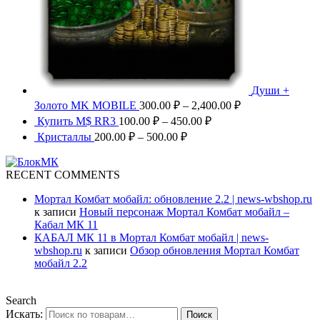
Души +
Золото MK MOBILE
300.00
₽
–
2,400.00
₽
Купить M$ RR3
100.00
₽
–
450.00
₽
Кристаллы
200.00
₽
–
500.00
₽
RECENT COMMENTS
Мортал Комбат мобайл: обновление 2.2 | news-wbshop.ru
к записи
Новый персонаж Мортал Комбат мобайл –
Кабал МК 11
КАБАЛ МК 11 в Мортал Комбат мобайл | news-
wbshop.ru
к записи
Обзор обновления Мортал Комбат
мобайл 2.2
Search
Искать:
Поиск