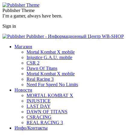
Publisher Theme
I’m a gamer, always have been.
Sign in
Publisher - Информационный Центр WB-SHOP
Магазин
Mortal Kombat X mobile
Injustice G.A.U. mobile
CSR 2
Dawn Of Titans
Mortal Kombat X mobile
Real Racing 3
Need For Speed No Limits
Новости
MORTAL KOMBAT X
INJUSTICE
LAST DAY
DAWN OF TITANS
CSRACING
REAL RACING 3
Инфо/Контакты