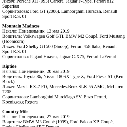
Лихач: Porsche 911 (993) Carrera, Jaguar F-Type, Ferrari 812
Superfast
Сорвиголова: Ford GT (2006), Lamborghini Huracan, Renault
Sport R.S. 01
Mountain Madness
Начало: Понедельник, 13 мая 2019
Водитель: Volkswagen Golf GTI, BMW M2 Coupé, Ford Mustang
(Hoonicorn)
Лихач: Ford Shelby GT500 (Snoop), Ferrari 458 Italia, Renault
Sport R.S. 01
Сорвиголова: Pagani Huayra, Jaguar C-X75, Ferrari LaFerrari
Riptide
Начало: Понедельник, 20 мая 2019
Водитель: Toyota 86, Nissan 180SX Type X, Ford Fiesta ST (Ken
Block)
Лихач: Mazda RX-7 FD, Mercedes-Benz SLK 55 AMG, McLaren
720S
Сорвиголова: Lamborghini Murciélago SV, Enzo Ferrari,
Koenigsegg Regera
Country Mile
Начало: Понедельник, 27 мая 2019
Водитель: BMW M3 Coupé (1999), Ford Falcon XB Coupé,
Dodge Challenger SRT Demon