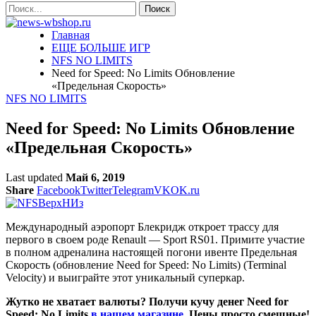
Главная
ЕЩЕ БОЛЬШЕ ИГР
NFS NO LIMITS
Need for Speed: No Limits Обновление
«Предельная Скорость»
NFS NO LIMITS
Need for Speed: No Limits Обновление
«Предельная Скорость»
Last updated
Май 6, 2019
Share
Facebook
Twitter
Telegram
VK
OK.ru
Международный аэропорт Блекридж откроет трассу для
первого в своем роде Renault — Sport RS01. Примите участие
в полном адреналина настоящей погони ивенте Предельная
Скорость (обновление Need for Speed: No Limits) (Terminal
Velocity) и выиграйте этот уникальный суперкар.
Жутко не хватает валюты? Получи кучу денег Need for
Speed: No Limits
в нашем магазине
. Цены просто смешные!