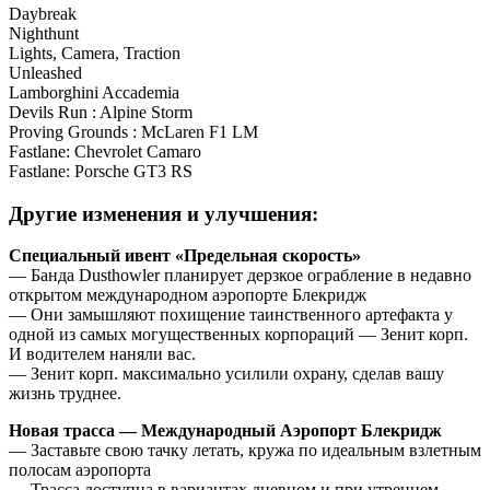
Daybreak
Nighthunt
Lights, Camera, Traction
Unleashed
Lamborghini Accademia
Devils Run : Alpine Storm
Proving Grounds : McLaren F1 LM
Fastlane: Chevrolet Camaro
Fastlane: Porsche GT3 RS
Другие изменения и улучшения:
Специальный ивент «Предельная скорость»
— Банда Dusthowler планирует дерзкое ограбление в недавно
открытом международном аэропорте Блекридж
— Они замышляют похищение таинственного артефакта у
одной из самых могущественных корпораций — Зенит корп.
И водителем наняли вас.
— Зенит корп. максимально усилили охрану, сделав вашу
жизнь труднее.
Новая трасса — Международный Аэропорт Блекридж
— Заставьте свою тачку летать, кружа по идеальным взлетным
полосам аэропорта
— Трасса доступна в вариантах дневном и при утреннем