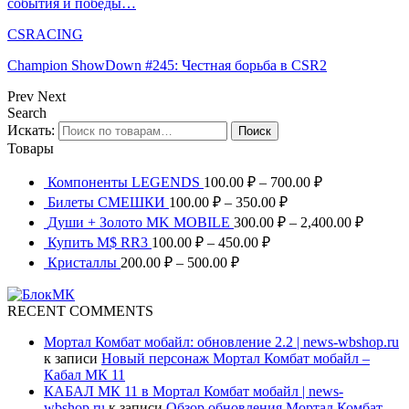
события и победы…
CSRACING
Champion ShowDown #245: Честная борьба в CSR2
Prev
Next
Search
Искать:
Поиск
Товары
Компоненты LEGENDS
100.00
₽
–
700.00
₽
Билеты СМЕШКИ
100.00
₽
–
350.00
₽
Души + Золото MK MOBILE
300.00
₽
–
2,400.00
₽
Купить M$ RR3
100.00
₽
–
450.00
₽
Кристаллы
200.00
₽
–
500.00
₽
RECENT COMMENTS
Мортал Комбат мобайл: обновление 2.2 | news-wbshop.ru
к записи
Новый персонаж Мортал Комбат мобайл –
Кабал МК 11
КАБАЛ МК 11 в Мортал Комбат мобайл | news-
wbshop.ru
к записи
Обзор обновления Мортал Комбат