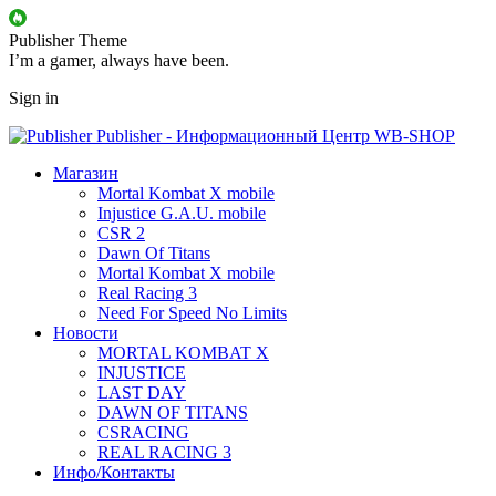
Publisher Theme
I’m a gamer, always have been.
Sign in
Publisher - Информационный Центр WB-SHOP
Магазин
Mortal Kombat X mobile
Injustice G.A.U. mobile
CSR 2
Dawn Of Titans
Mortal Kombat X mobile
Real Racing 3
Need For Speed No Limits
Новости
MORTAL KOMBAT X
INJUSTICE
LAST DAY
DAWN OF TITANS
CSRACING
REAL RACING 3
Инфо/Контакты