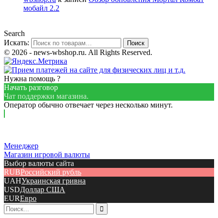
мобайл 2.2
Search
Искать:
Поиск
© 2026 - news-wbshop.ru. All Rights Reserved.
Нужна помощь ?
Начать разговор
Чат поддержки магазина.
Оператор обычно отвечает через несколько минут.
Менеджер
Магазин игровой валюты
Выбор валюты сайта
RUB
Российский рубль
UAH
Украинская гривна
USD
Доллар США
EUR
Евро