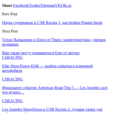
Share
Facebook
Twitter
Telegram
VK
OK.ru
Prev Post
Наука суперкаров в CSR Racing 2, настройки Pagani Imola
Next Post
Титан Валькирия в Dawn of Titans: характеристики, умения,
реликвии
Вам также могут понравиться
Еще от автора
CSRACING
Elite ShowDown #246 — разбор события и ключевой
автомобиль
CSRACING
Финальное событие American Road Trip 5 — Los Angeles: всё,
что нужно…
CSRACING
Los Angeles ShowDown в CSR Racing 2: лучшие тачки для