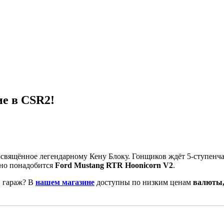
ие в CSR2!
посвящённое легендарному Кену Блоку. Гонщиков ждёт 5-ступен
ьно понадобится
Ford Mustang RTR Hoonicorn V2
.
й гараж? В
нашем магазине
доступны по низким ценам
валюты,