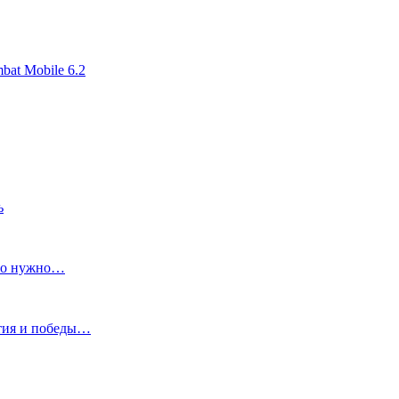
at Mobile 6.2
ь
что нужно…
ытия и победы…