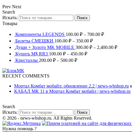
Prev
Next
Search
Искать:
Поиск
Товары
Компоненты LEGENDS
100.00
₽
–
700.00
₽
Билеты СМЕШКИ
100.00
₽
–
350.00
₽
Души + Золото MK MOBILE
300.00
₽
–
2,400.00
₽
Купить M$ RR3
100.00
₽
–
450.00
₽
Кристаллы
200.00
₽
–
500.00
₽
RECENT COMMENTS
Мортал Комбат мобайл: обновление 2.2 | news-wbshop.ru
к
КАБАЛ МК 11 в Мортал Комбат мобайл | news-wbshop.ru
Search
Искать:
Поиск
© 2026 - news-wbshop.ru. All Rights Reserved.
Нужна помощь ?