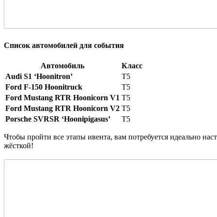
Список автомобилей для события
Автомобиль
Класс
Audi S1 ‘Hoonitron’
T5
Ford F-150 Hoonitruck
T5
Ford Mustang RTR Hoonicorn V1
T5
Ford Mustang RTR Hoonicorn V2
T5
Porsche SVRSR ‘Hoonipigasus’
T5
Чтобы пройти все этапы ивента, вам потребуется идеально нас
жёсткой!