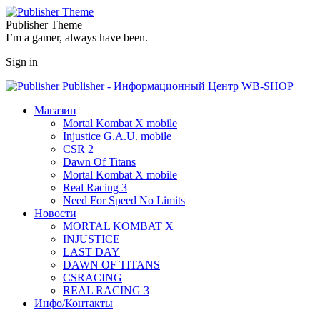
Publisher Theme
I’m a gamer, always have been.
Sign in
Publisher - Информационный Центр WB-SHOP
Магазин
Mortal Kombat X mobile
Injustice G.A.U. mobile
CSR 2
Dawn Of Titans
Mortal Kombat X mobile
Real Racing 3
Need For Speed No Limits
Новости
MORTAL KOMBAT X
INJUSTICE
LAST DAY
DAWN OF TITANS
CSRACING
REAL RACING 3
Инфо/Контакты