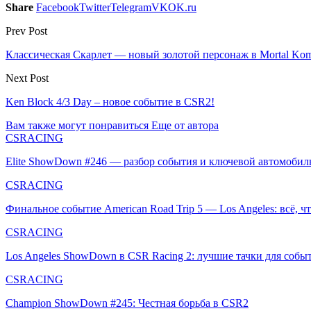
Share
Facebook
Twitter
Telegram
VK
OK.ru
Prev Post
Классическая Скарлет — новый золотой персонаж в Mortal Komb
Next Post
Ken Block 4/3 Day – новое событие в CSR2!
Вам также могут понравиться
Еще от автора
CSRACING
Elite ShowDown #246 — разбор события и ключевой автомобил
CSRACING
Финальное событие American Road Trip 5 — Los Angeles: всё, 
CSRACING
Los Angeles ShowDown в CSR Racing 2: лучшие тачки для соб
CSRACING
Champion ShowDown #245: Честная борьба в CSR2