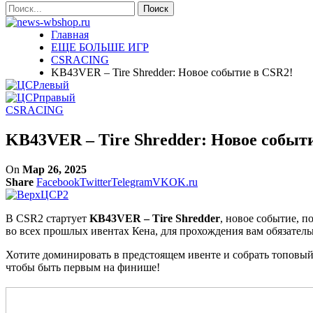
Главная
ЕЩЕ БОЛЬШЕ ИГР
CSRACING
KB43VER – Tire Shredder: Новое событие в CSR2!
CSRACING
KB43VER – Tire Shredder: Новое событ
On
Мар 26, 2025
Share
Facebook
Twitter
Telegram
VK
OK.ru
В CSR2 стартует
KB43VER – Tire Shredder
, новое событие, 
во всех прошлых ивентах Кена, для прохождения вам обязател
Хотите доминировать в предстоящем ивенте и собрать топовы
чтобы быть первым на финише!