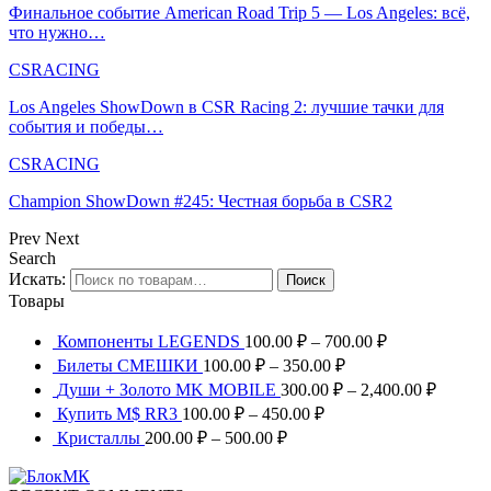
Финальное событие American Road Trip 5 — Los Angeles: всё,
что нужно…
CSRACING
Los Angeles ShowDown в CSR Racing 2: лучшие тачки для
события и победы…
CSRACING
Champion ShowDown #245: Честная борьба в CSR2
Prev
Next
Search
Искать:
Поиск
Товары
Компоненты LEGENDS
100.00
₽
–
700.00
₽
Билеты СМЕШКИ
100.00
₽
–
350.00
₽
Души + Золото MK MOBILE
300.00
₽
–
2,400.00
₽
Купить M$ RR3
100.00
₽
–
450.00
₽
Кристаллы
200.00
₽
–
500.00
₽