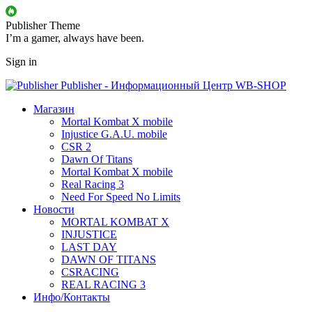
Publisher Theme
I’m a gamer, always have been.
Sign in
Publisher - Информационный Центр WB-SHOP
Магазин
Mortal Kombat X mobile
Injustice G.A.U. mobile
CSR 2
Dawn Of Titans
Mortal Kombat X mobile
Real Racing 3
Need For Speed No Limits
Новости
MORTAL KOMBAT X
INJUSTICE
LAST DAY
DAWN OF TITANS
CSRACING
REAL RACING 3
Инфо/Контакты