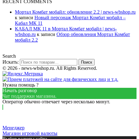
RECENT COMMENTS
Мортал Комбат мобайл: обновление 2.2 | news-wbshop.ru
к записи
Новый персонаж Мортал Комбат мобайл –
Кабал МК 11
КАБАЛ МК 11 в Мортал Комбат мобайл | news-
wbshop.ru
к записи
Обзор обновления Мортал Комбат
мобайл 2.2
Search
Искать:
Поиск
© 2026 - news-wbshop.ru. All Rights Reserved.
Нужна помощь ?
Начать разговор
Чат поддержки магазина.
Оператор обычно отвечает через несколько минут.
Менеджер
Магазин игровой валюты
Выбор валюты сайта