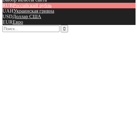
RUB
Российский рубль
UAH
Украинская гривна
USD
Доллар США
EUR
Евро