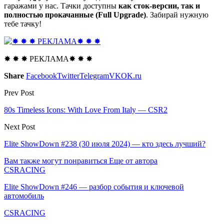
гаражами у нас. Тачки доступны
как сток-версии, так и
полностью прокачанные (Full Upgrade)
. Забирай нужную
тебе тачку!
✸ ✸ ✸ РЕКЛАМА✸ ✸ ✸
Share
Facebook
Twitter
Telegram
VK
OK.ru
Prev Post
80s Timeless Icons: With Love From Italy — CSR2
Next Post
Elite ShowDown #238 (30 июля 2024) — кто здесь лучший?
Вам также могут понравиться
Еще от автора
CSRACING
Elite ShowDown #246 — разбор события и ключевой
автомобиль
CSRACING