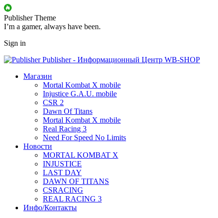
Publisher Theme
I’m a gamer, always have been.
Sign in
Publisher - Информационный Центр WB-SHOP
Магазин
Mortal Kombat X mobile
Injustice G.A.U. mobile
CSR 2
Dawn Of Titans
Mortal Kombat X mobile
Real Racing 3
Need For Speed No Limits
Новости
MORTAL KOMBAT X
INJUSTICE
LAST DAY
DAWN OF TITANS
CSRACING
REAL RACING 3
Инфо/Контакты