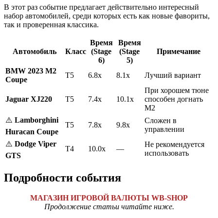
В этот раз событие предлагает действительно интересный
набор автомобилей, среди которых есть как новые фавориты,
так и проверенная классика.
Время
Время
Автомобиль
Класс
(Stage
(Stage
Примечание
6)
5)
BMW 2023 M2
T5
6.8x
8.1x
Лучший вариант
Coupe
При хорошем тюне
Jaguar XJ220
T5
7.4x
10.1x
способен догнать
M2
⚠️
Lamborghini
Сложен в
T5
7.8x
9.8x
управлении
Huracan Coupe
⚠️
Dodge Viper
Не рекомендуется
T4
10.0x
—
использовать
GTS
Подробности события
МАГАЗИН ИГРОВОЙ ВАЛЮТЫ WB-SHOP
Продолжение статьи читайте ниже.