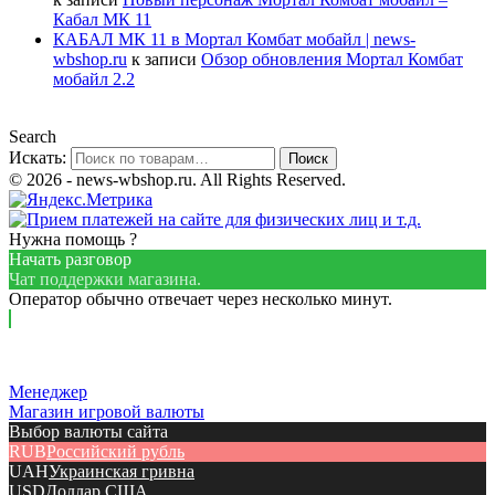
Кабал МК 11
КАБАЛ МК 11 в Мортал Комбат мобайл | news-
wbshop.ru
к записи
Обзор обновления Мортал Комбат
мобайл 2.2
Search
Искать:
Поиск
© 2026 - news-wbshop.ru. All Rights Reserved.
Нужна помощь ?
Начать разговор
Чат поддержки магазина.
Оператор обычно отвечает через несколько минут.
Менеджер
Магазин игровой валюты
Выбор валюты сайта
RUB
Российский рубль
UAH
Украинская гривна
USD
Доллар США