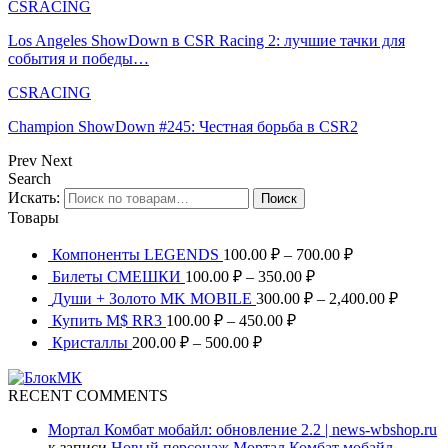
CSRACING
Los Angeles ShowDown в CSR Racing 2: лучшие тачки для
события и победы…
CSRACING
Champion ShowDown #245: Честная борьба в CSR2
Prev
Next
Search
Искать:
Поиск
Товары
Компоненты LEGENDS
100.00
₽
–
700.00
₽
Билеты СМЕШКИ
100.00
₽
–
350.00
₽
Души + Золото MK MOBILE
300.00
₽
–
2,400.00
₽
Купить M$ RR3
100.00
₽
–
450.00
₽
Кристаллы
200.00
₽
–
500.00
₽
RECENT COMMENTS
Мортал Комбат мобайл: обновление 2.2 | news-wbshop.ru
к записи
Новый персонаж Мортал Комбат мобайл –