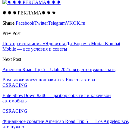
✸ ✸ ✸ РЕКЛАМА✸ ✸ ✸
Share
Facebook
Twitter
Telegram
VK
OK.ru
Prev Post
Повтор испытания «Ядовитая Ди’Вора» в Mortal Kombat
Mobile — все условия и советы
Next Post
American Road Trip 5 – Utah 2025: всё, что нужно знать
Вам также могут понравиться
Еще от автора
CSRACING
Elite ShowDown #246 — разбор события и ключевой
автомобиль
CSRACING
Финальное событие American Road Trip 5 — Los Angeles: всё,
что нужно…