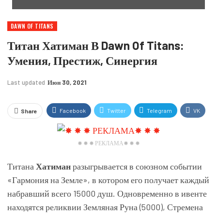
DAWN OF TITANS
Титан Хатиман В Dawn Of Titans:
Умения, Престиж, Синергия
Last updated
Июн 30, 2021
Facebook
Twitter
Telegram
VK
Share
OK.ru
✸ ✸ ✸ РЕКЛАМА✸ ✸ ✸
Титана
Хатиман
разыгрывается в союзном событии
«Гармония на Земле», в котором его получает каждый
набравший всего 15000 душ. Одновременно в ивенте
находятся реликвии Земляная Руна (5000), Стремена