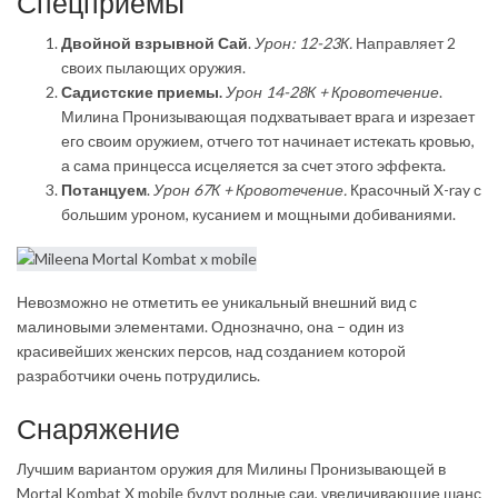
Спецприемы
Двойной взрывной Сай
.
Урон: 12-23К.
Направляет 2
своих пылающих оружия.
Садистские приемы.
Урон 14-28К + Кровотечение
.
Милина Пронизывающая подхватывает врага и изрезает
его своим оружием, отчего тот начинает истекать кровью,
а сама принцесса исцеляется за счет этого эффекта.
Потанцуем
.
Урон 67К + Кровотечение.
Красочный X-ray с
большим уроном, кусанием и мощными добиваниями.
Невозможно не отметить ее уникальный внешний вид с
малиновыми элементами. Однозначно, она – один из
красивейших женских персов, над созданием которой
разработчики очень потрудились.
Снаряжение
Лучшим вариантом оружия для Милины Пронизывающей в
Mortal Kombat X mobile будут родные саи, увеличивающие шанс