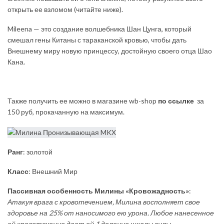
открыть ее взломом (читайте ниже).
Mileena — это создание волшебника Шан Цунга, который
смешал гены Китаны с тараканской кровью, чтобы дать
Внешнему миру новую принцессу, достойную своего отца Шао
Кана.
Также получить ее можно в магазине wb-shop
по ссылке
за
150 руб, прокачанную на максимум.
Ранг
: золотой
Класс
: Внешний Мир
Пассивная особенность Милины «Кровожадность»
:
Атакуя врага с кровотечением, Милина восполняет свое
здоровье на 25% от наносимого ею урона. Любое нанесенное
ей кровотечение дает ей 1 деление шкалы силы.