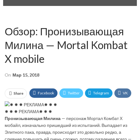
Обзор: Пронизывающая
Милина — Mortal Kombat
X mobile
On
Мар 15, 2018
Facebook
Twitter
Telegram
VK
Share
OK.ru
✸ ✸ ✸ РЕКЛАМА✸ ✸ ✸
Пронизывающая Милина
— персонаж Мортал Комбат Х
мобайл, изначально пришедший из испытаний. Выпадает из
Элитного пака, правда, происходит это довольно редко, а
слияние повышать ей очень сложно, потому разумнее всего —