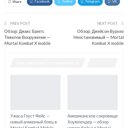
Facebook
Twitter
Telegram
VK
Share
OK.ru
PREV POST
NEXT POST
Обзор: Джакс Бриггс
Обзор: Джейсон Вурхиз
Тяжелое Вооружение —
Неостановимый — Mortal
Mortal Kombat X mobile
Kombat X mobile
Вам также могут понравиться
Ужаса Гоуст Фейс —
Американское сокровище
новый алмазный боец в
Хоумлендер — обзор
Mortal Kombat Mobile
нового бойца в Mortal