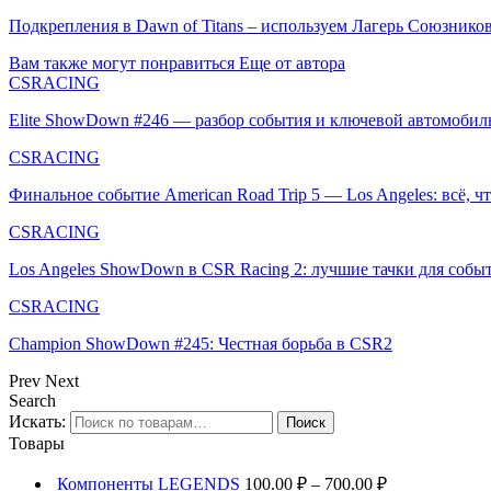
Подкрепления в Dawn of Titans – используем Лагерь Союзнико
Вам также могут понравиться
Еще от автора
CSRACING
Elite ShowDown #246 — разбор события и ключевой автомобил
CSRACING
Финальное событие American Road Trip 5 — Los Angeles: всё, 
CSRACING
Los Angeles ShowDown в CSR Racing 2: лучшие тачки для соб
CSRACING
Champion ShowDown #245: Честная борьба в CSR2
Prev
Next
Search
Искать:
Поиск
Товары
Компоненты LEGENDS
100.00
₽
–
700.00
₽