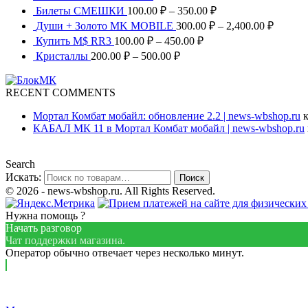
Билеты СМЕШКИ
100.00
₽
–
350.00
₽
Души + Золото MK MOBILE
300.00
₽
–
2,400.00
₽
Купить M$ RR3
100.00
₽
–
450.00
₽
Кристаллы
200.00
₽
–
500.00
₽
RECENT COMMENTS
Мортал Комбат мобайл: обновление 2.2 | news-wbshop.ru
к
КАБАЛ МК 11 в Мортал Комбат мобайл | news-wbshop.ru
Search
Искать:
Поиск
© 2026 - news-wbshop.ru. All Rights Reserved.
Нужна помощь ?
Начать разговор
Чат поддержки магазина.
Оператор обычно отвечает через несколько минут.