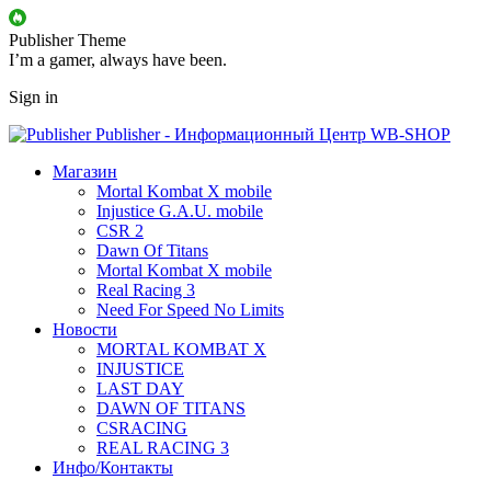
Publisher Theme
I’m a gamer, always have been.
Sign in
Publisher - Информационный Центр WB-SHOP
Магазин
Mortal Kombat X mobile
Injustice G.A.U. mobile
CSR 2
Dawn Of Titans
Mortal Kombat X mobile
Real Racing 3
Need For Speed No Limits
Новости
MORTAL KOMBAT X
INJUSTICE
LAST DAY
DAWN OF TITANS
CSRACING
REAL RACING 3
Инфо/Контакты