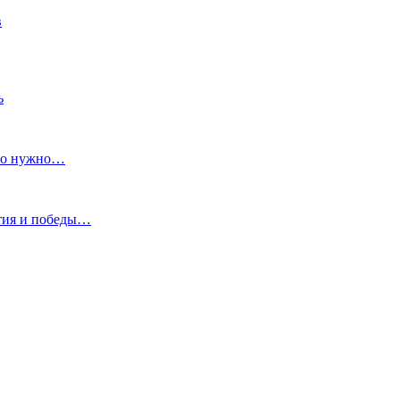
в
ь
что нужно…
ытия и победы…