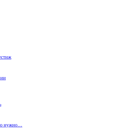
рестиж
вии
ь
что нужно…