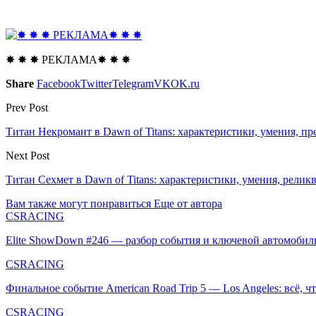
✸ ✸ ✸ РЕКЛАМА✸ ✸ ✸
Share
Facebook
Twitter
Telegram
VK
OK.ru
Prev Post
Титан Некромант в Dawn of Titans: характеристики, умения, п
Next Post
Титан Сехмет в Dawn of Titans: характеристики, умения, релик
Вам также могут понравиться
Еще от автора
CSRACING
Elite ShowDown #246 — разбор события и ключевой автомобил
CSRACING
Финальное событие American Road Trip 5 — Los Angeles: всё, 
CSRACING