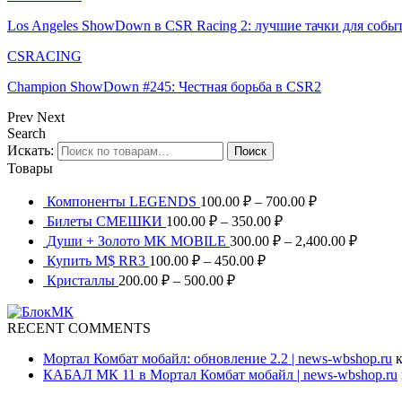
Los Angeles ShowDown в CSR Racing 2: лучшие тачки для соб
CSRACING
Champion ShowDown #245: Честная борьба в CSR2
Prev
Next
Search
Искать:
Поиск
Товары
Компоненты LEGENDS
100.00
₽
–
700.00
₽
Билеты СМЕШКИ
100.00
₽
–
350.00
₽
Души + Золото MK MOBILE
300.00
₽
–
2,400.00
₽
Купить M$ RR3
100.00
₽
–
450.00
₽
Кристаллы
200.00
₽
–
500.00
₽
RECENT COMMENTS
Мортал Комбат мобайл: обновление 2.2 | news-wbshop.ru
к
КАБАЛ МК 11 в Мортал Комбат мобайл | news-wbshop.ru