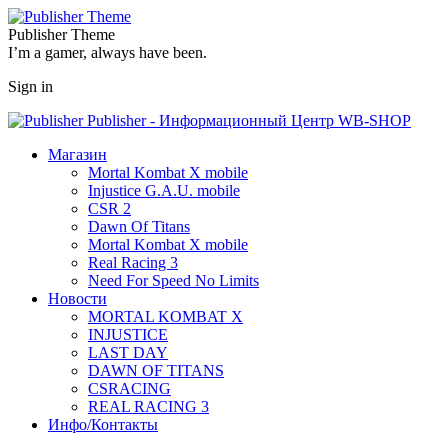
Publisher Theme
I’m a gamer, always have been.
Sign in
Publisher - Информационный Центр WB-SHOP
Магазин
Mortal Kombat X mobile
Injustice G.A.U. mobile
CSR 2
Dawn Of Titans
Mortal Kombat X mobile
Real Racing 3
Need For Speed No Limits
Новости
MORTAL KOMBAT X
INJUSTICE
LAST DAY
DAWN OF TITANS
CSRACING
REAL RACING 3
Инфо/Контакты